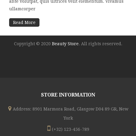
ante volutpat, quis ultrices velit elementum. Vivamus
ullamcorper
Read More
Copyright © 2020
Beauty Store
. All rights reserved.
STORE INFORMATION
Address: 8901 Marmora Road, Glasgow D04 89 GR, New
York
(+32) 123-456-789